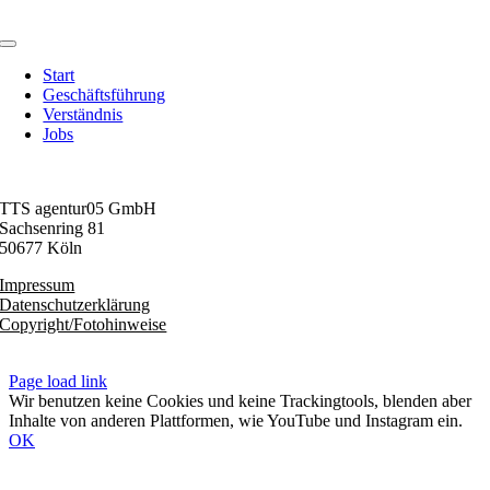
Zum
Inhalt
Toggle
springen
Navigation
Start
Geschäftsführung
Verständnis
Jobs
TTS agentur05 GmbH
Sachsenring 81
50677 Köln
Impressum
Datenschutzerklärung
Copyright/Fotohinweise
Page load link
Wir benutzen keine Cookies und keine Trackingtools, blenden aber
Inhalte von anderen Plattformen, wie YouTube und Instagram ein.
OK
Nach
oben